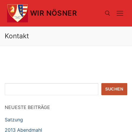
Zum
Inhalt
WIR NÖSNER
springen
Kontakt
Suchen nach:
Suchen
SUCHEN
NEUESTE BEITRÄGE
Satzung
2013 Abendmahl