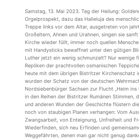
Samstag, 13. Mai 2023. Tag der Heilung: Goldene
Orgelprospekt, dazu das Halleluja des menschlic
Treppe links vor dem Altar, ausgetreten von jah
Großeltern, Ahnen und Urahnen, singen sie sanft 
Kirche wieder füllt, immer noch quellen Mensche
mit Handysticks bewaffnet unter den gütigen Bl
Luther jetzt ein wenig schmunzelt? Nur wenige f
Repliken der prachtvollen osmanischen Teppiche 
heute mit dem übrigen Bistritzer Kirchenschat
wurden der Schatz von der deutschen Wehrmacht
Nordsiebenbürger Sachsen zur Flucht „Heim ins R
in den Reihen der Bistritzer Rumänen Stimmen, 
und anderen Wunden der Geschichte flüstern die
noch von staubigen Planen verhangen: Vom Aus
Zwangsarbeit, von Enteignung, Unfreiheit und F
Wiederfinden, sich neu Erfinden und gemeinsa
Weggefährten, denen man gar nicht genug danke