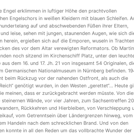
 Engel erklimmen in luftiger Höhe den prachtvollen
hen Engelschors in weißen Kleidern mit blauen Schleifen. A
rhundertelang auf und abschwebenden Füßen ihrer Eltern,
und leise, sehen mit jungen, staunenden Augen, wie sich die
n herein, ergießen sich auf die Emporen, wuseln in Trachte
icken des vor dem Altar verewigten Reformators. Ob Martin
inden noch sitzend im Kirchenschiff Platz, unter den leuch
aus dem 16. und 17. Jh. 21 von insgesamt 54 Originalen, di
z im Germanischen Nationalmuseum in Nürnberg befinden. 1
 beim Rückzug vor der nahenden Ostfront, als auch die
eich“ genötigt wurden, in den Westen „gerettet“… Heute gi
die meinen, dass er zurückgebracht werden müsste. Von di
 steinernen Wände, vor vier Jahren, zum Sachsentreffen 20
wandern, Rückkehren und Hierbleiben, von Verschleppung 
reikauf, vom Getrenntsein über Ländergrenzen hinweg, vom
mem Handeln nach dem schrecklichen Brand. Und von den
n konnte in all den Reden um das vollbrachte Wunder der