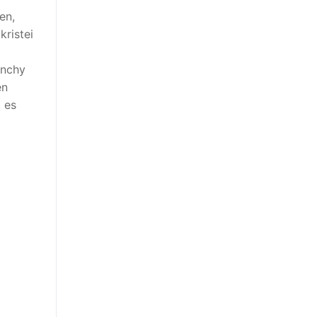
en,
kristei
anchy
en
, es