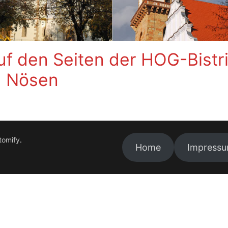
f den Seiten der HOG-Bistri
Nösen
tomify
.
Home
Impress