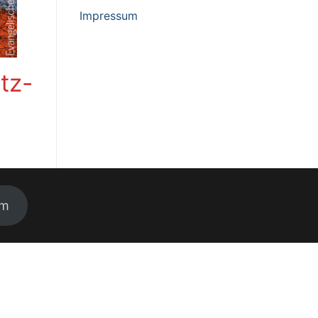
Impressum
tz-
um