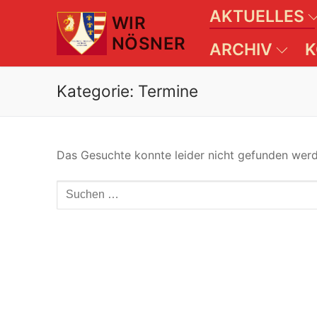
Zum
AKTUELLES
WIR
Inhalt
NÖSNER
springen
ARCHIV
K
Kategorie:
Termine
Das Gesuchte konnte leider nicht gefunden werden
Suchen
nach: