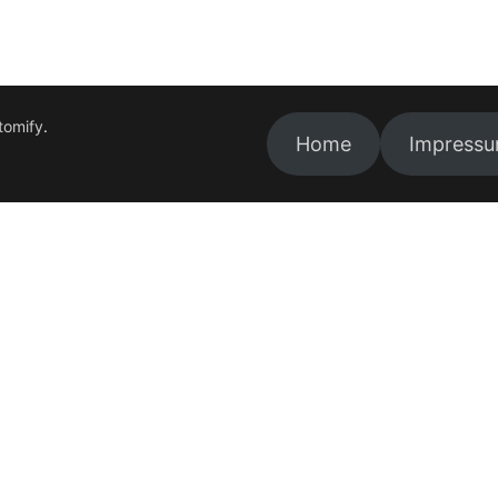
tomify
.
Home
Impress