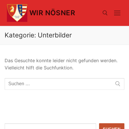
Zum
Inhalt
WIR NÖSNER
springen
Kategorie:
Unterbilder
Suchen nach:
Das Gesuchte konnte leider nicht gefunden werden.
Vielleicht hilft die Suchfunktion.
Suchen
nach:
Suchen